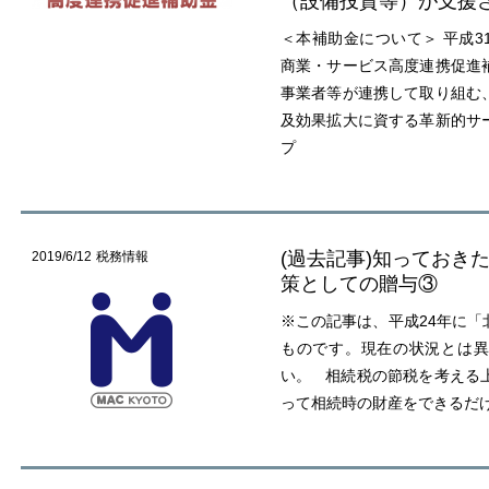
（設備投資等）が支援
＜本補助金について＞ 平成3
商業・サービス高度連携促進
事業者等が連携して取り組む
及効果拡大に資する革新的サ
プ
(過去記事)知っておき
2019/6/12
税務情報
策としての贈与③
※この記事は、平成24年に「
ものです。現在の状況とは異
い。 相続税の節税を考える
って相続時の財産をできるだ