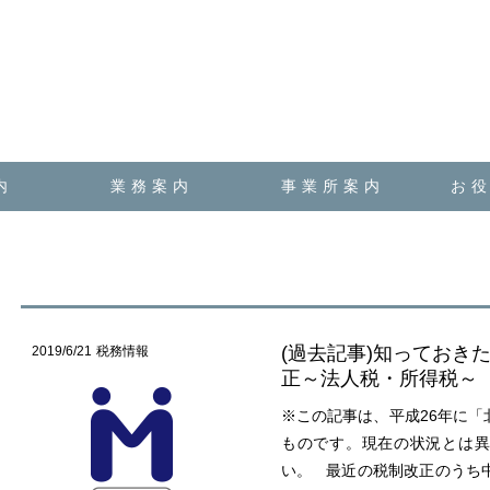
内
業務案内
事業所案内
お
(過去記事)知っておき
2019/6/21
税務情報
正～法人税・所得税～
※この記事は、平成26年に「
ものです。現在の状況とは異
い。 最近の税制改正のうち