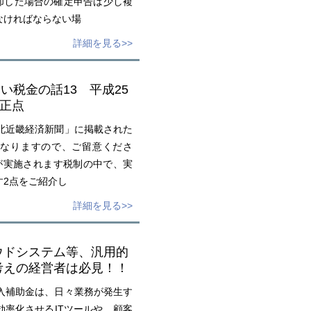
却した場合の確定申告は少し複
なければならない場
詳細を見る>>
い税金の話13 平成25
改正点
北近畿経済新聞」に掲載された
なりますので、ご留意くださ
が実施されます税制の中で、実
す2点をご紹介し
詳細を見る>>
ウドシステム等、汎用的
考えの経営者は必見！！
導入補助金は、日々業務が発生す
率化させるITツールや、顧客