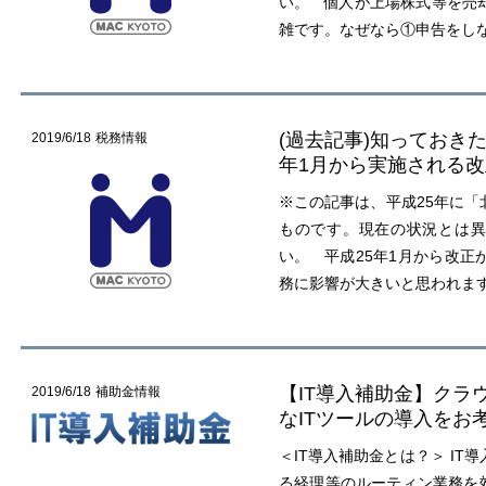
い。 個人が上場株式等を売
雑です。なぜなら①申告をし
(過去記事)知っておきた
2019/6/18
税務情報
年1月から実施される
※この記事は、平成25年に「
ものです。現在の状況とは異
い。 平成25年1月から改正
務に影響が大きいと思われま
【IT導入補助金】クラ
2019/6/18
補助金情報
なITツールの導入をお
＜IT導入補助金とは？＞ IT
る経理等のルーティン業務を効