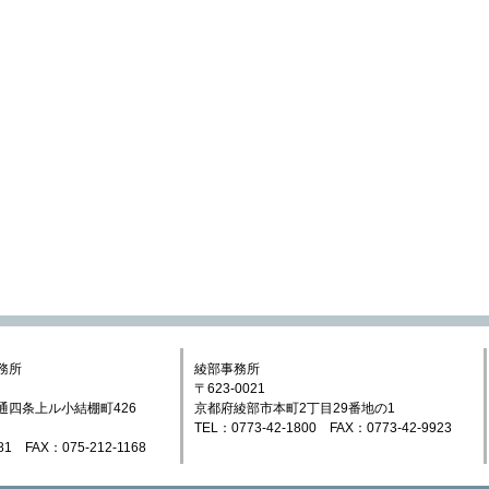
務所
綾部事務所
〒623-0021
通四条上ル小結棚町426
京都府綾部市本町2丁目29番地の1
TEL：0773-42-1800 FAX：0773-42-9923
81 FAX：075-212-1168