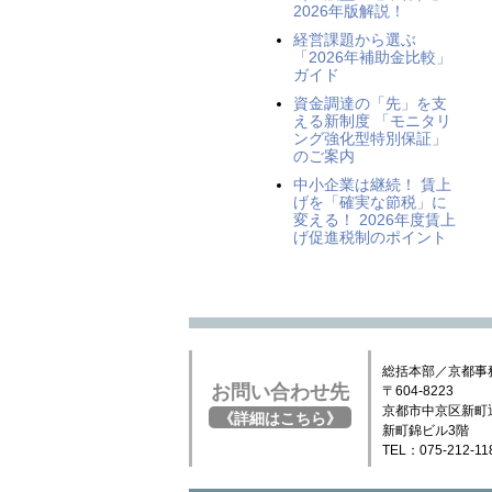
2026年版解説！
経営課題から選ぶ
「2026年補助金比較」
ガイド
資金調達の「先」を支
える新制度 「モニタリ
ング強化型特別保証」
のご案内
中小企業は継続！ 賃上
げを「確実な節税」に
変える！ 2026年度賃上
げ促進税制のポイント
総括本部／京都事
お問い合わせ先
〒604-8223
京都市中京区新町
《詳細はこちら》
新町錦ビル3階
TEL：075-212-11