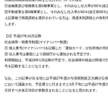
①金融業及び保険業を第5種事業とし、そのみなし仕入率が50％(改正
②不動産業を第6種事業とし、そのみなし仕入率が40％(改正前50％
上記業種で簡易課税を選択されている方は、再度本則課税との有利
します。
【3】平成27年10月以降
社会保障・税番号制度(マイナンバー制度)
① 個人番号(マイナンバー)を記載した「通知カード」が住所地の市
② 法人番号は書面により国税庁から通知される予定です。
利用開始は、平成28年1月以降の予定で、社会保障や税金の関係で
号を記載することになります。
なお、この記事が出る頃には平成27年度の与党税制改正大綱が公
において議論され、予定通りに行きますと3月下旬には平成27年度
注目すべき改正項目が多数含まれることになると思われます。